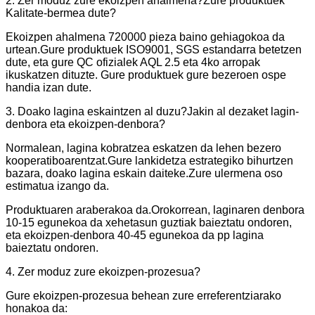
2. Zer moduz zure ekoizpen ahalmena?Zure produktuek
Kalitate-bermea dute?
Ekoizpen ahalmena 720000 pieza baino gehiagokoa da
urtean.Gure produktuek ISO9001, SGS estandarra betetzen
dute, eta gure QC ofizialek AQL 2.5 eta 4ko arropak
ikuskatzen dituzte. Gure produktuek gure bezeroen ospe
handia izan dute.
3. Doako lagina eskaintzen al duzu?Jakin al dezaket lagin-
denbora eta ekoizpen-denbora?
Normalean, lagina kobratzea eskatzen da lehen bezero
kooperatiboarentzat.Gure lankidetza estrategiko bihurtzen
bazara, doako lagina eskain daiteke.Zure ulermena oso
estimatua izango da.
Produktuaren araberakoa da.Orokorrean, laginaren denbora
10-15 egunekoa da xehetasun guztiak baieztatu ondoren,
eta ekoizpen-denbora 40-45 egunekoa da pp lagina
baieztatu ondoren.
4. Zer moduz zure ekoizpen-prozesua?
Gure ekoizpen-prozesua behean zure erreferentziarako
honakoa da: