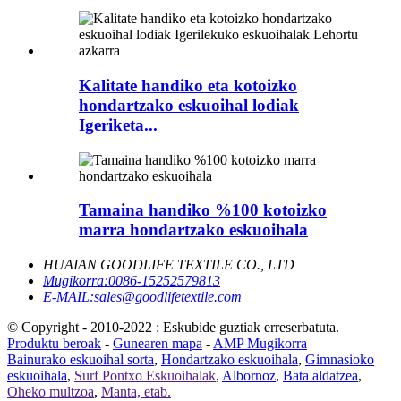
Kalitate handiko eta kotoizko
hondartzako eskuoihal lodiak
Igeriketa...
Tamaina handiko %100 kotoizko
marra hondartzako eskuoihala
HUAIAN GOODLIFE TEXTILE CO., LTD
Mugikorra:
0086-15252579813
E-MAIL:
sales@goodlifetextile.com
© Copyright - 2010-2022 : Eskubide guztiak erreserbatuta.
Produktu beroak
-
Gunearen mapa
-
AMP Mugikorra
Bainurako eskuoihal sorta
,
Hondartzako eskuoihala
,
Gimnasioko
eskuoihala
,
Surf Pontxo Eskuoihalak
,
Albornoz
,
Bata aldatzea
,
Oheko multzoa
,
Manta, etab.