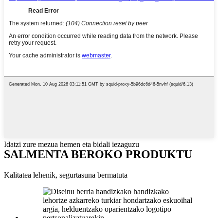
Idatzi zure mezua hemen eta bidali iezaguzu
SALMENTA BEROKO PRODUKTU
Kalitatea lehenik, segurtasuna bermatuta