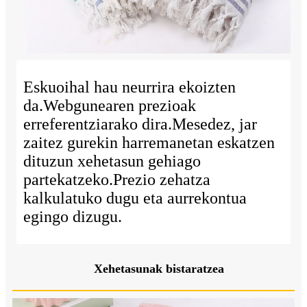
Eskuoihal hau neurrira ekoizten
da.Webgunearen prezioak
erreferentziarako dira.Mesedez, jar
zaitez gurekin harremanetan eskatzen
dituzun xehetasun gehiago
partekatzeko.Prezio zehatza
kalkulatuko dugu eta aurrekontua
egingo dizugu.
Xehetasunak bistaratzea