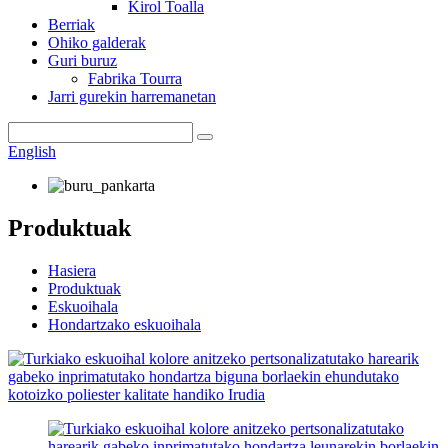
Kirol Toalla
Berriak
Ohiko galderak
Guri buruz
Fabrika Tourra
Jarri gurekin harremanetan
English
Produktuak
Hasiera
Produktuak
Eskuoihala
Hondartzako eskuoihala