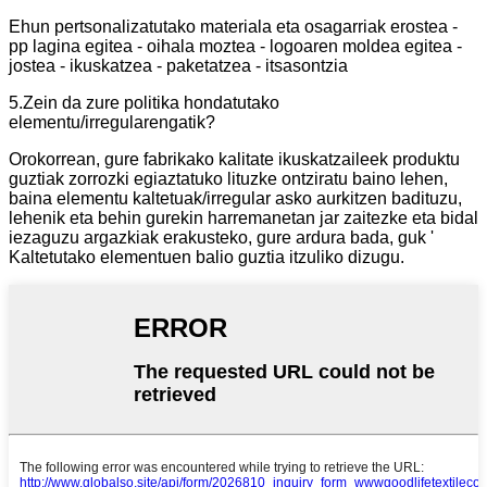
Ehun pertsonalizatutako materiala eta osagarriak erostea -
pp lagina egitea - oihala moztea - logoaren moldea egitea -
jostea - ikuskatzea - ​​paketatzea - ​​itsasontzia
5.Zein da zure politika hondatutako
elementu/irregularengatik?
Orokorrean, gure fabrikako kalitate ikuskatzaileek produktu
guztiak zorrozki egiaztatuko lituzke ontziratu baino lehen,
baina elementu kaltetuak/irregular asko aurkitzen badituzu,
lehenik eta behin gurekin harremanetan jar zaitezke eta bidal
iezaguzu argazkiak erakusteko, gure ardura bada, guk '
Kaltetutako elementuen balio guztia itzuliko dizugu.