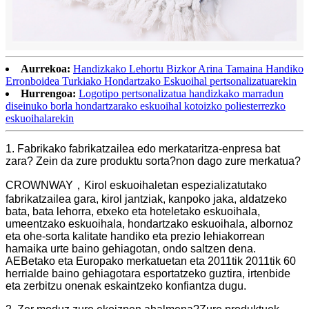
Aurrekoa:
Handizkako Lehortu Bizkor Arina Tamaina Handiko
Erronboidea Turkiako Hondartzako Eskuoihal pertsonalizatuarekin
Hurrengoa:
Logotipo pertsonalizatua handizkako marradun
diseinuko borla hondartzarako eskuoihal kotoizko poliesterrezko
eskuoihalarekin
1. Fabrikako fabrikatzailea edo merkataritza-enpresa bat
zara? Zein da zure produktu sorta?non dago zure merkatua?
CROWNWAY，Kirol eskuoihaletan espezializatutako
fabrikatzailea gara, kirol jantziak, kanpoko jaka, aldatzeko
bata, bata lehorra, etxeko eta hoteletako eskuoihala,
umeentzako eskuoihala, hondartzako eskuoihala, albornoz
eta ohe-sorta kalitate handiko eta prezio lehiakorrean
hamaika urte baino gehiagotan, ondo saltzen dena.
AEBetako eta Europako merkatuetan eta 2011tik 2011tik 60
herrialde baino gehiagotara esportatzeko guztira, irtenbide
eta zerbitzu onenak eskaintzeko konfiantza dugu.