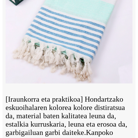
[Iraunkorra eta praktikoa] Hondartzako
eskuoihalaren kolorea kolore distiratsua
da, material baten kalitatea leuna da,
estalkia kurruskaria, leuna eta erosoa da,
garbigailuan garbi daiteke.Kanpoko