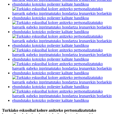
Turkiako eskuoihal kolore anitzeko pertsonalizatutako