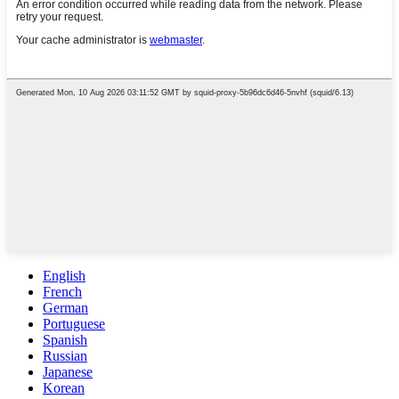
English
French
German
Portuguese
Spanish
Russian
Japanese
Korean