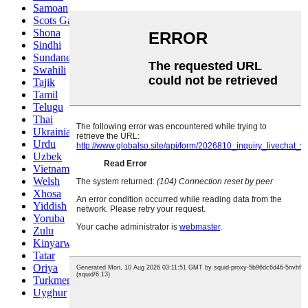
Samoan
Scots Gaelic
Shona
Sindhi
Sundanese
Swahili
Tajik
Tamil
Telugu
Thai
Ukrainian
Urdu
Uzbek
Vietnamese
Welsh
Xhosa
Yiddish
Yoruba
Zulu
Kinyarwanda
Tatar
Oriya
Turkmen
Uyghur