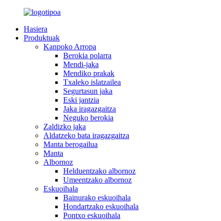
Hasiera
Produktuak
Kanpoko Arropa
Berokia polarra
Mendi-jaka
Mendiko prakak
Txaleko islatzailea
Segurtasun jaka
Eski jantzia
Jaka iragazgaitza
Neguko berokia
Zaldizko jaka
Aldatzeko bata iragazgaitza
Manta berogailua
Manta
Albornoz
Helduentzako albornoz
Umeentzako albornoz
Eskuoihala
Bainurako eskuoihala
Hondartzako eskuoihala
Pontxo eskuoihala