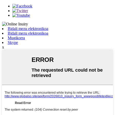
Bidali mezu elektronikoa
Bidali mezu elektronikoa
Mugikorra
Skype
x