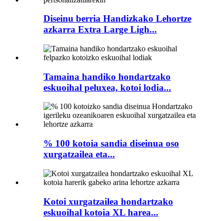
Diseinu berria Handizkako Lehortze
azkarra Extra Large Ligh...
Tamaina handiko hondartzako
eskuoihal peluxea, kotoi lodia...
% 100 kotoia sandia diseinua oso
xurgatzailea eta...
Kotoi xurgatzailea hondartzako
eskuoihal kotoia XL harea...