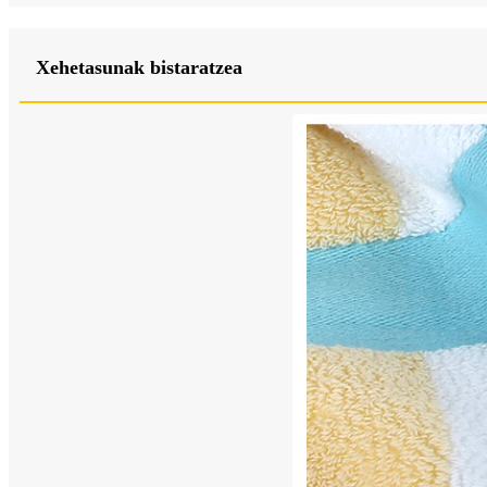
Xehetasunak bistaratzea