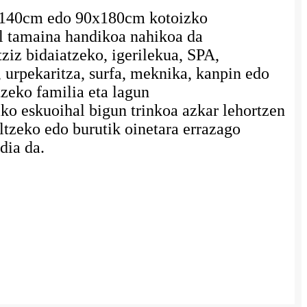
x140cm edo 90x180cm kotoizko
l tamaina handikoa nahikoa da
ziz bidaiatzeko, igerilekua, SPA,
 urpekaritza, surfa, meknika, kanpin edo
tzeko familia eta lagun
ko eskuoihal bigun trinkoa azkar lehortzen
iltzeko edo burutik oinetara errazago
dia da.