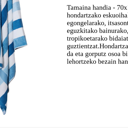
Tamaina handia - 70
hondartzako eskuoiha
egongelarako, itsasont
eguzkitako bainurako,
tropikoetarako bidaia
guztientzat.Hondartza
da eta gorputz osoa b
lehortzeko bezain han