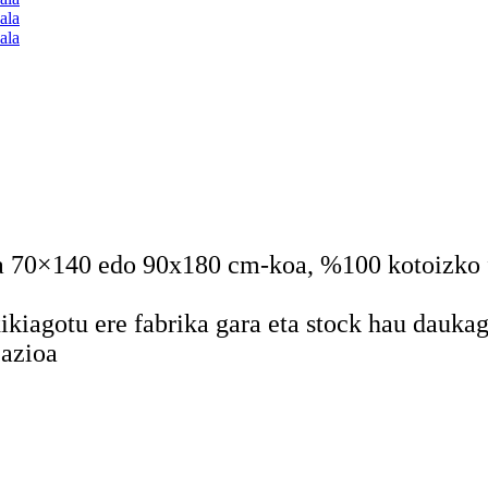
 70×140 edo 90x180 cm-koa, %100 kotoizko f
ikiagotu ere fabrika gara eta stock hau dauka
zazioa