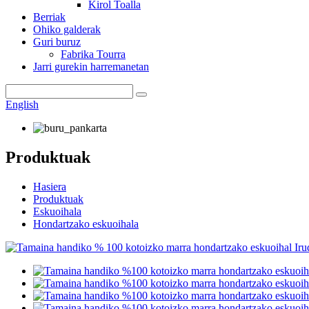
Kirol Toalla
Berriak
Ohiko galderak
Guri buruz
Fabrika Tourra
Jarri gurekin harremanetan
English
Produktuak
Hasiera
Produktuak
Eskuoihala
Hondartzako eskuoihala