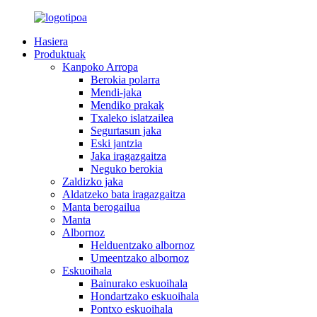
Hasiera
Produktuak
Kanpoko Arropa
Berokia polarra
Mendi-jaka
Mendiko prakak
Txaleko islatzailea
Segurtasun jaka
Eski jantzia
Jaka iragazgaitza
Neguko berokia
Zaldizko jaka
Aldatzeko bata iragazgaitza
Manta berogailua
Manta
Albornoz
Helduentzako albornoz
Umeentzako albornoz
Eskuoihala
Bainurako eskuoihala
Hondartzako eskuoihala
Pontxo eskuoihala