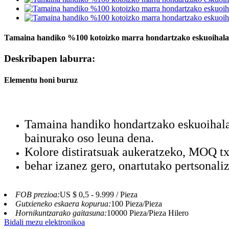
Tamaina handiko %100 kotoizko marra hondartzako eskuoihala
Deskribapen laburra:
Elementu honi buruz
Tamaina handiko hondartzako eskuoihala
bainurako oso leuna dena.
Kolore distiratsuak aukeratzeko, MOQ tx
behar izanez gero, onartutako pertsonali
FOB prezioa:
US $ 0,5 - 9.999 / Pieza
Gutxieneko eskaera kopurua:
100 Pieza/Pieza
Hornikuntzarako gaitasuna:
10000 Pieza/Pieza Hilero
Bidali mezu elektronikoa