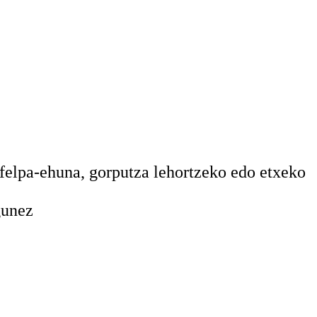
elpa-ehuna, gorputza lehortzeko edo etxeko
gunez