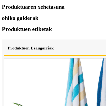
Produktuaren xehetasuna
ohiko galderak
Produktuen etiketak
Produktuen Ezaugarriak